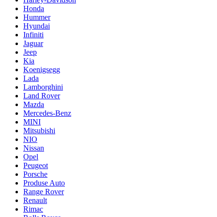
Honda
Hummer
Hyundai
Infiniti
Jaguar
Jeep
Kia
Koenigsegg
Lada
Lamborghini
Land Rover
Mazda
Mercedes-Benz
MINI
Mitsubishi
NIO
Nissan
Opel
Peugeot
Porsche
Produse Auto
Range Rover
Renault
Rimac