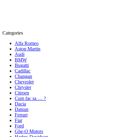
Categories
Alfa Romeo
Aston Martin
Audi
BMW
Bugatti
Cadillac
Changan
Chevrolet
Chrysler
Citroen
Cum fac sa … ?
Dacia
Datsun
Ferrari
Fiat
Ford
Ghe-O Motors
Harley-Davidson