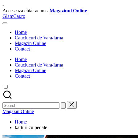
Skip
-
to
Acceseaza chiar acum -
Magazinul Online
content
GlamCar.ro
Sursa
ta
Home
zilnica
Cauciucuri de Vara/Iarna
de
Magazin Online
stiri
Contact
auto.
Home
Cauciucuri de Vara/Iarna
Magazin Online
Contact
Search
for:
Magazin Online
Home
karturi cu pedale