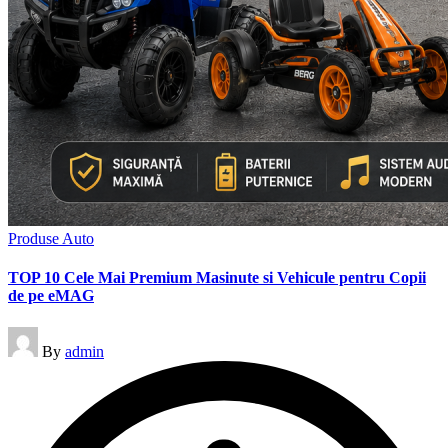
Posted
Produse Auto
in
TOP 10 Cele Mai Premium Masinute si Vehicule pentru Copii
de pe eMAG
Posted
By
admin
by