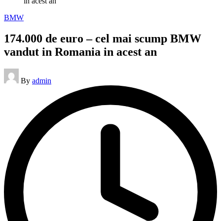
in acest an
Posted
BMW
in
174.000 de euro – cel mai scump BMW
vandut in Romania in acest an
Posted
By
admin
by