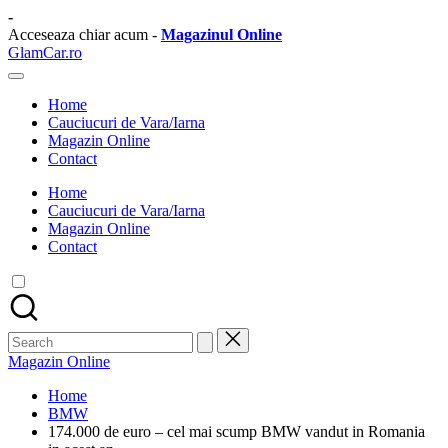
Skip
-
to
Acceseaza chiar acum -
Magazinul Online
content
GlamCar.ro
Sursa
ta
Home
zilnica
Cauciucuri de Vara/Iarna
de
Magazin Online
stiri
Contact
auto.
Home
Cauciucuri de Vara/Iarna
Magazin Online
Contact
Search
for:
Magazin Online
Home
BMW
174.000 de euro – cel mai scump BMW vandut in Romania