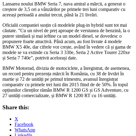
Lansarea noului BMW Seria 7, nava amiral a mărcii, a generat o
creștere de 3,5 ori a vânzărilor pe primele trei luni comparativ cu
aceeași perioadă a anului trecut, până la 21 livrări.
Oficialii companiei susțin că modelele plug-in hybrid sunt tot mai
căutate. ”Cu un nivel de preț aproape de versiunea de benzină, la o
putere similară și mai ieftine ca un model diesel, se dovedesc o
propunere foarte atractivă. Până acum, au fost livrate 4 modele
BMW X5 40e, dar cifrele vor crește, având în vedere că și gama de
modele se va extinde cu Seria 3 330e, Seria 2 Active Tourer 220xe
și Seria 7 740e”, potrivit acelorași date.
BMW Motorrad, divizia de motociclete, a înregistrat, de asemenea,
un record pentru prezența mărcii în România, cu 38 de livrări în
martie și 72 de unități pe primul trimestru, avansul înregistrat
comparativ cu primele trei luni din 2015 fiind de de 50%. În topul
opțiunilor clienților rămân BMW R 1200 GS și GS Adventure, cu
27 unități comercializate, și BMW R 1200 RT cu 16 unități.
Share this:
X
Facebook
WhatsApp
LinkedIn