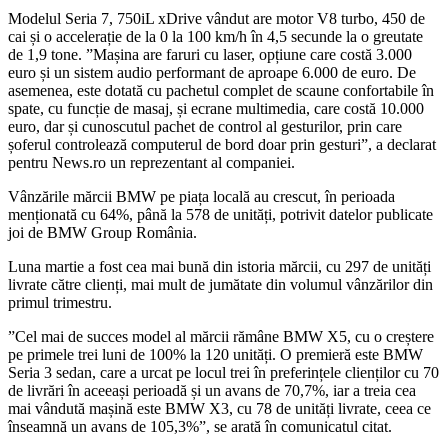
Modelul Seria 7, 750iL xDrive vândut are motor V8 turbo, 450 de
cai și o accelerație de la 0 la 100 km/h în 4,5 secunde la o greutate
de 1,9 tone. ”Mașina are faruri cu laser, opțiune care costă 3.000
euro și un sistem audio performant de aproape 6.000 de euro. De
asemenea, este dotată cu pachetul complet de scaune confortabile în
spate, cu funcție de masaj, și ecrane multimedia, care costă 10.000
euro, dar și cunoscutul pachet de control al gesturilor, prin care
șoferul controlează computerul de bord doar prin gesturi”, a declarat
pentru News.ro un reprezentant al companiei.
Vânzările mărcii BMW pe piața locală au crescut, în perioada
menționată cu 64%, până la 578 de unități, potrivit datelor publicate
joi de BMW Group România.
Luna martie a fost cea mai bună din istoria mărcii, cu 297 de unități
livrate către clienți, mai mult de jumătate din volumul vânzărilor din
primul trimestru.
”Cel mai de succes model al mărcii rămâne BMW X5, cu o creștere
pe primele trei luni de 100% la 120 unități. O premieră este BMW
Seria 3 sedan, care a urcat pe locul trei în preferințele clienților cu 70
de livrări în aceeași perioadă și un avans de 70,7%, iar a treia cea
mai vândută mașină este BMW X3, cu 78 de unități livrate, ceea ce
înseamnă un avans de 105,3%”, se arată în comunicatul citat.