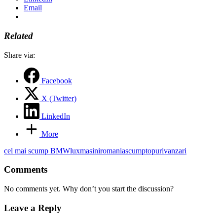
Email
Related
Share via:
Facebook
X (Twitter)
LinkedIn
More
Tags:
cel mai scump BMW
lux
masini
romania
scump
topuri
vanzari
Comments
No comments yet. Why don’t you start the discussion?
Leave a Reply