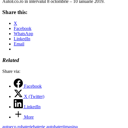
AutoEco.ro in intervalul 8 octombrie – 10 ianuarie 2019.
Share this:
X
Facebook
WhatsApp
LinkedIn
Email
Related
Share via:
Facebook
X (Twitter)
LinkedIn
More
Tags:
autoeco.ro
baterie
baterie auto
baterii
masina