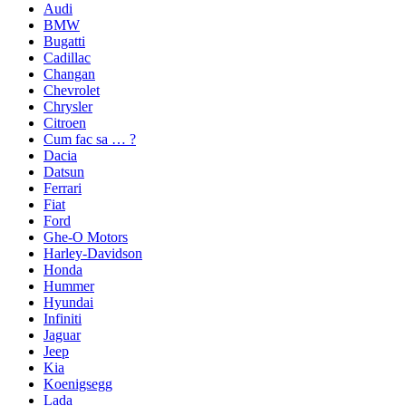
Audi
BMW
Bugatti
Cadillac
Changan
Chevrolet
Chrysler
Citroen
Cum fac sa … ?
Dacia
Datsun
Ferrari
Fiat
Ford
Ghe-O Motors
Harley-Davidson
Honda
Hummer
Hyundai
Infiniti
Jaguar
Jeep
Kia
Koenigsegg
Lada