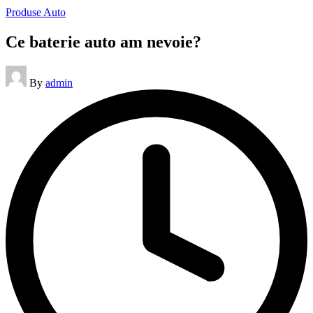
Posted
Produse Auto
in
Ce baterie auto am nevoie?
Posted
By
admin
by