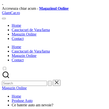
Skip
-
to
Acceseaza chiar acum -
Magazinul Online
content
GlamCar.ro
Sursa
ta
Home
zilnica
Cauciucuri de Vara/Iarna
de
Magazin Online
stiri
Contact
auto.
Home
Cauciucuri de Vara/Iarna
Magazin Online
Contact
Search
for:
Magazin Online
Home
Produse Auto
Ce baterie auto am nevoie?