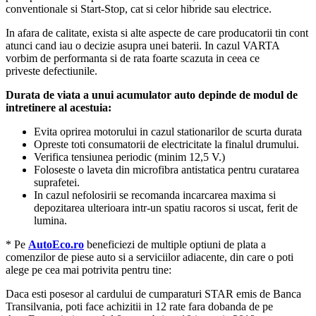
conventionale si Start-Stop, cat si celor hibride sau electrice.
In afara de calitate, exista si alte aspecte de care producatorii tin cont
atunci cand iau o decizie asupra unei baterii. In cazul VARTA
vorbim de performanta si de rata foarte scazuta in ceea ce
priveste defectiunile.
Durata de viata a unui acumulator auto depinde de modul de
intretinere al acestuia:
Evita oprirea motorului in cazul stationarilor de scurta durata
Opreste toti consumatorii de electricitate la finalul drumului.
Verifica tensiunea periodic (minim 12,5 V.)
Foloseste o laveta din microfibra antistatica pentru curatarea
suprafetei.
In cazul nefolosirii se recomanda incarcarea maxima si
depozitarea ulterioara intr-un spatiu racoros si uscat, ferit de
lumina.
* Pe
AutoEco.ro
beneficiezi de multiple optiuni de plata a
comenzilor de piese auto si a serviciilor adiacente, din care o poti
alege pe cea mai potrivita pentru tine:
Daca esti posesor al cardului de cumparaturi STAR emis de Banca
Transilvania, poti face achizitii in 12 rate fara dobanda de pe