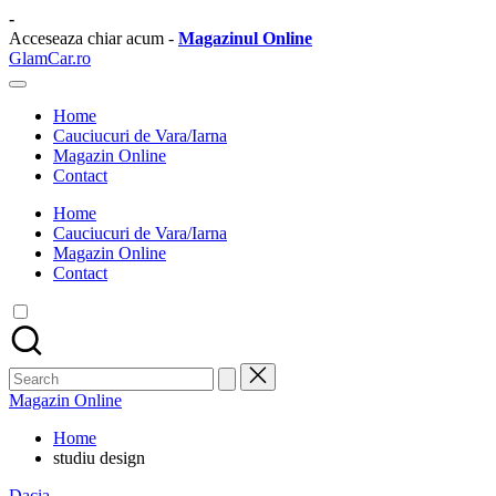
Skip
-
to
Acceseaza chiar acum -
Magazinul Online
content
GlamCar.ro
Sursa
ta
Home
zilnica
Cauciucuri de Vara/Iarna
de
Magazin Online
stiri
Contact
auto.
Home
Cauciucuri de Vara/Iarna
Magazin Online
Contact
Search
for:
Magazin Online
Home
studiu design
Posted
Dacia