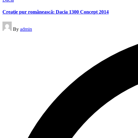
in
Creaţie pur românească: Dacia 1300 Concept 2014
Posted
By
admin
by