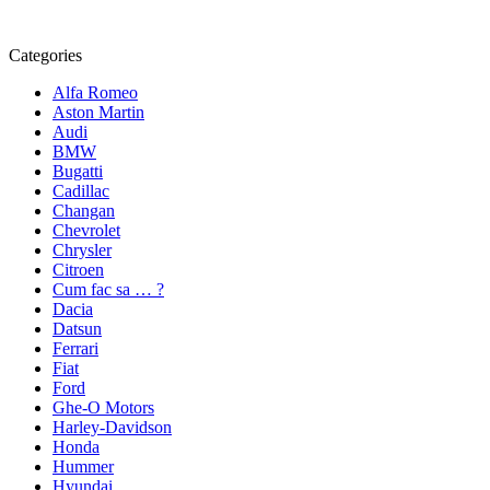
Categories
Alfa Romeo
Aston Martin
Audi
BMW
Bugatti
Cadillac
Changan
Chevrolet
Chrysler
Citroen
Cum fac sa … ?
Dacia
Datsun
Ferrari
Fiat
Ford
Ghe-O Motors
Harley-Davidson
Honda
Hummer
Hyundai