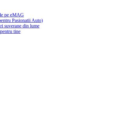
i de pe eMAG
tru Pasionatii Auto)
uri suverane din lume
entru tine